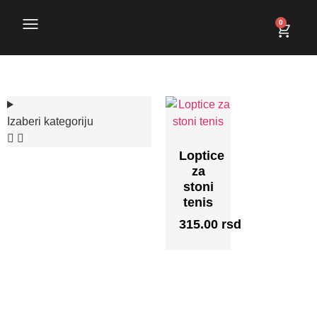
0
Izaberi kategoriju
Loptice
za
stoni
tenis
315.00
rsd