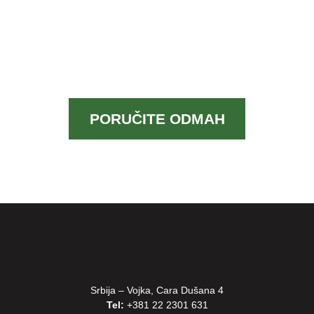
ŽELIŠ CUSTOM
DIZAJN?
Nešto ukratko u 2/3 reda o tome
PORUČITE ODMAH
Srbija – Vojka, Cara Dušana 4
Tel:
+381 22 2301 631