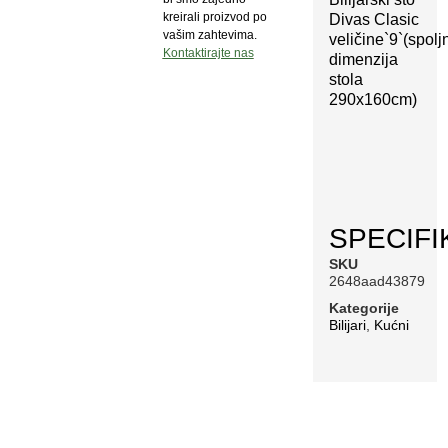
kreirali proizvod po
Divas Clasic
vašim zahtevima.
veličine`9`(spolj
Kontaktirajte nas
dimenzija
stola
290x160cm)
SPECIFI
SKU
2648aad43879
Kategorije
Bilijari
,
Kućni