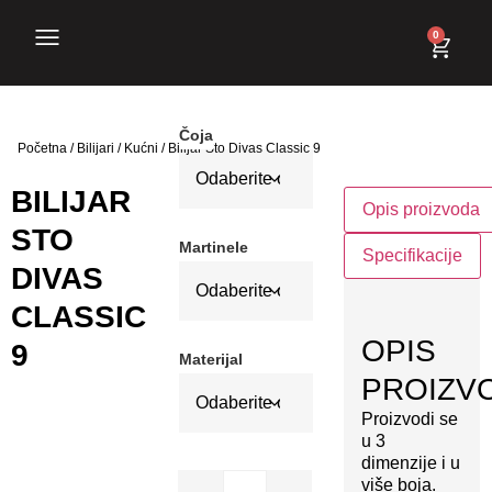
0
Čoja
Početna
/
Bilijari
/
Kućni
/ Bilijar Sto Divas Classic 9
BILIJAR
Opis proizvoda
STO
Martinele
Specifikacije
DIVAS
CLASSIC
OPIS
9
Materijal
PROIZV
Proizvodi se
u 3
dimenzije i u
više boja.