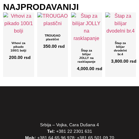
NAJPRODAVANIJI
TROUGAO
plastični
Vrhovi za
Štap za
350.00
rsd
pikado
bilijar
100/1 bolji
Štap za
dvodelni
bilijar
br.4
200.00
rsd
JOLLY na
3,800.00
rsd
rasklapanje
4,000.00
rsd
Srbija – Vojka, Cara Dušana 4
Tel:
+381 22 2301 631
Mob:
+381 64 65 96 978
;
+381 65 501 09 70