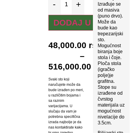
-
+
Izrađuje se
od masiva
(puno drvo).
DODAJ U KORPU
Može da
bude kao
trepezarijski
sto.
48,000.00
rsd
Mogućnost
biranja boje
–
stola i čoje.
Ploča stola
516,000.00
rsd
(igračko
polje)je
Svaki sto koji
grafitna.
naručujete može da
Stope su
bude izrađen po meri,
izrađene od
u različitim bojama i
čvrstog
sa raznim
materijala uz
varijacijama. U
mogućnost
slučaju da vam je
nivelacije do
potrebna specifična
izrada najbolje je da
3.5cm.
nas kontaktirate kako
Bilijarski sto
bi smo zajedno